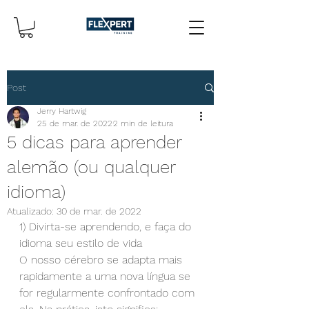
Post
Jerry Hartwig
25 de mar. de 2022
2 min de leitura
5 dicas para aprender
alemão (ou qualquer
idioma)
Atualizado:
30 de mar. de 2022
1) Divirta-se aprendendo, e faça do 
idioma seu estilo de vida
O nosso cérebro se adapta mais 
rapidamente a uma nova língua se 
for regularmente confrontado com 