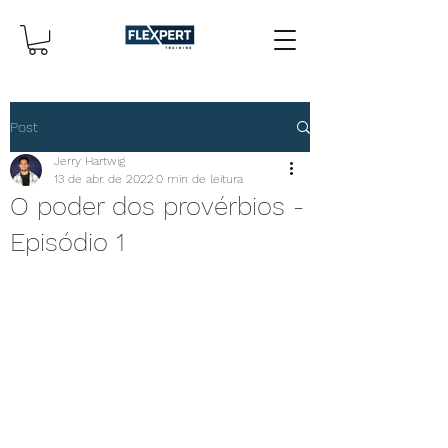
Post
Jerry Hartwig
13 de abr. de 2022
0 min de leitura
O poder dos provérbios -
Episódio 1