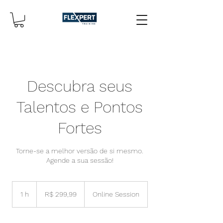
Descubra seus
Talentos e Pontos
Fortes
Torne-se a melhor versão de si mesmo.
Agende a sua sessão!
299,99
Reais
1 h
1
R$ 299,99
Online Session
brasileiros