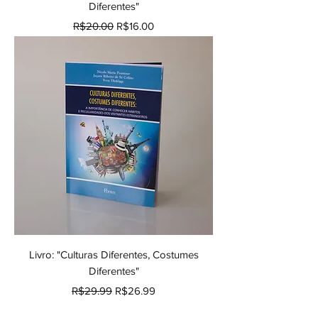
Diferentes"
Regular Price
Sale Price
R$20.00
R$16.00
Livro: "Culturas Diferentes, Costumes
Diferentes"
Regular Price
Sale Price
R$29.99
R$26.99